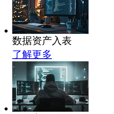
数据资产入表
了解更多