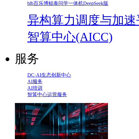
blb百乐博鲲泰问学一体机DeepSeek版
异构算力调度与加速
智算中心(AICC)
服务
DC·AI生态创新中心
AI服务
AI培训
智算中心运营服务