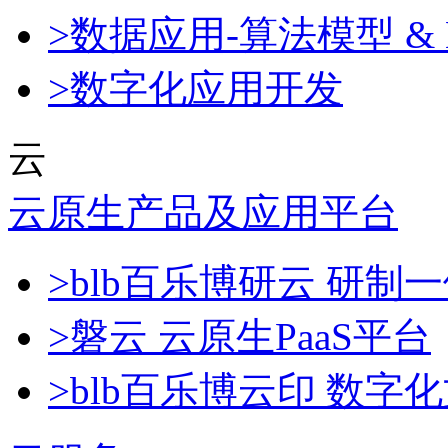
>数据应用-算法模型 & 
>数字化应用开发
云
云原生产品及应用平台
>blb百乐博研云 研
>磐云 云原生PaaS平台
>blb百乐博云印 数字