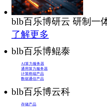
blb百乐博研云 研制
了解更多
blb百乐博鲲泰
AI算力服务器
通用算力服务器
计算终端产品
数据通信产品
blb百乐博云科
存储产品