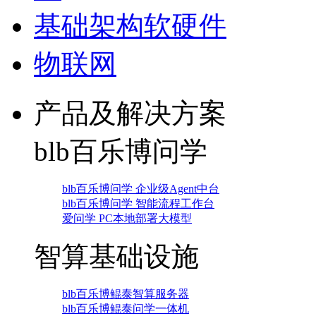
基础架构软硬件
物联网
产品及解决方案
blb百乐博问学
blb百乐博问学 企业级Agent中台
blb百乐博问学 智能流程工作台
爱问学 PC本地部署大模型
智算基础设施
blb百乐博鲲泰智算服务器
blb百乐博鲲泰问学一体机