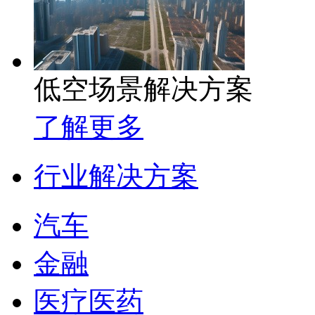
低空场景解决方案
了解更多
行业解决方案
汽车
金融
医疗医药