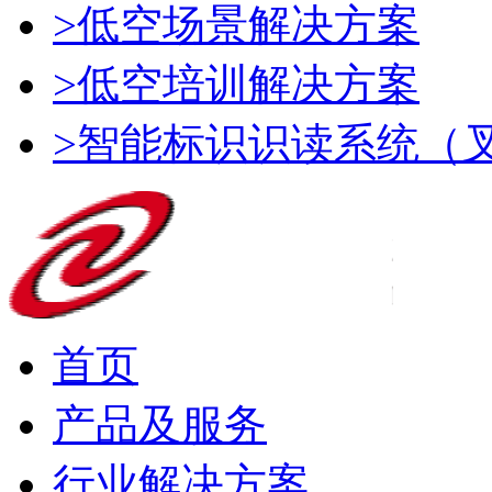
>低空场景解决方案
>低空培训解决方案
>智能标识识读系统（
首页
产品及服务
行业解决方案