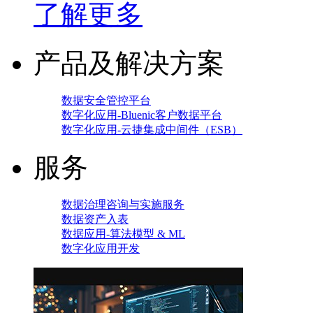
了解更多
产品及解决方案
数据安全管控平台
数字化应用-Bluenic客户数据平台
数字化应用-云捷集成中间件（ESB）
服务
数据治理咨询与实施服务
数据资产入表
数据应用-算法模型 & ML
数字化应用开发